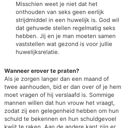
Misschien weet je niet dat het
onthouden van seks geen eerlijk
strijdmiddel in een huwelijk is. God wil
dat gehuwde stellen regelmatig seks
hebben. Jij en je man moeten samen
vaststellen wat gezond is voor jullie
huwelijksrelatie.
Wanneer erover te praten?
Als je zorgen langer dan een maand of
twee aanhouden, bid er dan over of je hem
moet vragen of hij verslaafd is. Sommige
mannen willen dat hun vrouw het vraagt,
zodat zij een gelegenheid hebben om hun
schuld te bekennen en hun schuldgevoel
kwijt te raken. Aan de andere kant zijn er