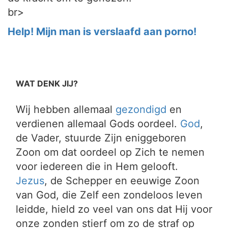
br>
Help! Mijn man is verslaafd aan porno!
WAT DENK JIJ?
Wij hebben allemaal
gezondigd
en
verdienen allemaal Gods oordeel.
God
,
de Vader, stuurde Zijn eniggeboren
Zoon om dat oordeel op Zich te nemen
voor iedereen die in Hem gelooft.
Jezus
, de Schepper en eeuwige Zoon
van God, die Zelf een zondeloos leven
leidde, hield zo veel van ons dat Hij voor
onze zonden stierf om zo de straf op