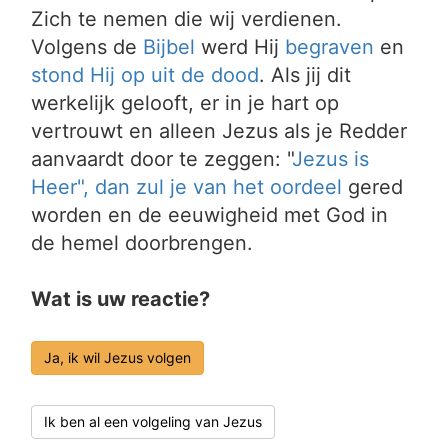
Zich te nemen die wij verdienen.
Volgens de
Bijbel
werd Hij
begraven
en
stond Hij op uit de dood
. Als jij dit
werkelijk gelooft, er in je hart op
vertrouwt en alleen Jezus als je Redder
aanvaardt door te zeggen: "
Jezus is
Heer", dan zul je van het
oordeel
gered
worden en de eeuwigheid met God in
de hemel doorbrengen.
Wat is uw reactie?
Ja, ik wil Jezus volgen
Ik ben al een volgeling van Jezus