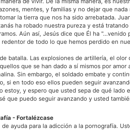
 manera de vivir. De la misma manera, es nuest
razones, mentes, y familias y no dejar que nad
omar la tierra que nos ha sido arrebatada. Juan
Satanás ha robado nuestra pureza y está tratando
rramos. Aún así, Jesús dice que Él ha "…venido
l redentor de todo lo que hemos perdido en nue
 batalla. Las explosiones de artillería, el olor d
quellos que se han dado a sí mismos por amor a 
enalina. Sin embargo, el soldado embate y con
ro, si en todo eso ellos pueden seguir avanza
do estoy, y espero que usted sepa de qué lado 
o sé que puedo seguir avanzando y usted tambié
afía - Fortalézcase
de ayuda para la adicción a la pornografía. U