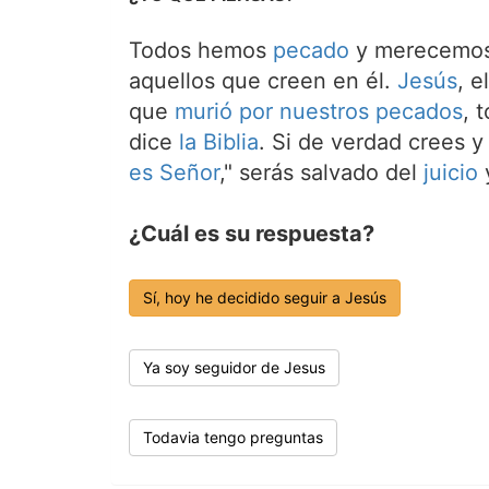
Todos hemos
pecado
y merecemos 
aquellos que creen en él.
Jesús
, e
que
murió por nuestros pecados
, 
dice
la Biblia
. Si de verdad crees y
es Señor
," serás salvado del
juicio
y
¿Cuál es su respuesta?
Sí, hoy he decidido seguir a Jesús
Ya soy seguidor de Jesus
Todavia tengo preguntas