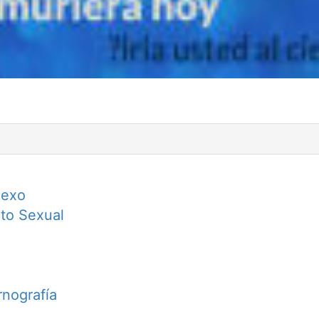
Sexo
to Sexual
rnografía